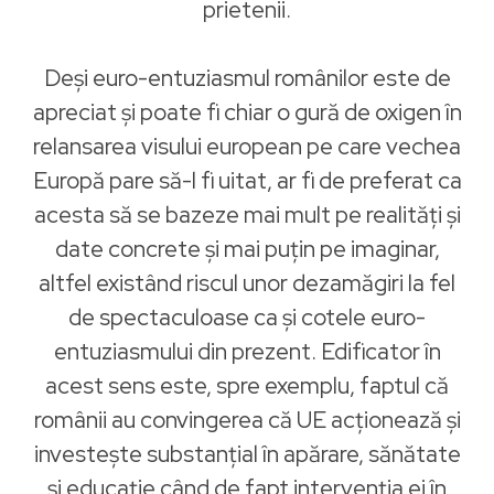
prietenii.
Deși euro-entuziasmul românilor este de
apreciat şi poate fi chiar o gură de oxigen în
relansarea visului european pe care vechea
Europă pare să-l fi uitat, ar fi de preferat ca
acesta să se bazeze mai mult pe realități şi
date concrete şi mai puțin pe imaginar,
altfel existând riscul unor dezamăgiri la fel
de spectaculoase ca şi cotele euro-
entuziasmului din prezent. Edificator în
acest sens este, spre exemplu, faptul că
românii au convingerea că UE acționează şi
investește substanțial în apărare, sănătate
şi educație când de fapt intervenția ei în