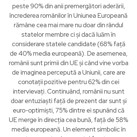
peste 90% din anii premergători aderării,
încrederea românilor în Uniunea Europeană
rămâne cea mai mare nu doar din rândul
statelor membre ci şi dacă luăm în
considerare statele candidate (68% faţă
de 40% media europeană). De asemenea,
românii sunt primii din UE şi când vine vorba
de imaginea percepută a Uniunii, care are
conotații pozitive pentru 62% din cei
intervievați. Continuând, românii nu sunt
doar entuziaști faţă de prezent dar sunt şi
euro-optimiști, 75% dintre ei spunând că
UE merge în direcția cea bună, faţă de 58%
media europeană. Un element simbolic în