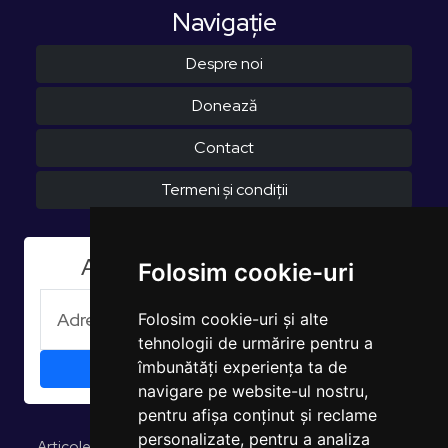
Navigaţie
Despre noi
Donează
Contact
Termeni și condiții
Aboneaza-te la Newsletter
Folosim cookie-uri
Folosim cookie-uri și alte
tehnologii de urmărire pentru a
îmbunătăți experiența ta de
navigare pe website-ul nostru,
pentru afișa conținut și reclame
personalizate, pentru a analiza
Articole și opinii
Studii și rapoarte
EUROPULS Rezultate