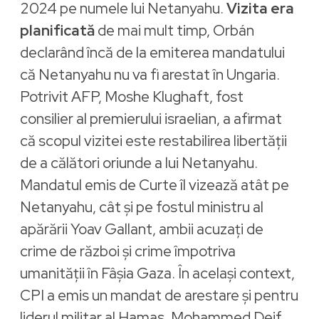
2024 pe numele lui Netanyahu.
Vizita era
planificată
de mai mult timp, Orbán
declarând încă de la emiterea mandatului
că Netanyahu nu va fi arestat în Ungaria.
Potrivit AFP, Moshe Klughaft, fost
consilier al premierului israelian, a afirmat
că scopul vizitei este restabilirea libertății
de a călători oriunde a lui Netanyahu.
Mandatul emis de Curte îl vizează atât pe
Netanyahu, cât și pe fostul ministru al
apărării Yoav Gallant, ambii acuzați de
crime de război și crime împotriva
umanității în Fâșia Gaza. În același context,
CPI a emis un mandat de arestare și pentru
liderul militar al Hamas, Mohammed Deif,