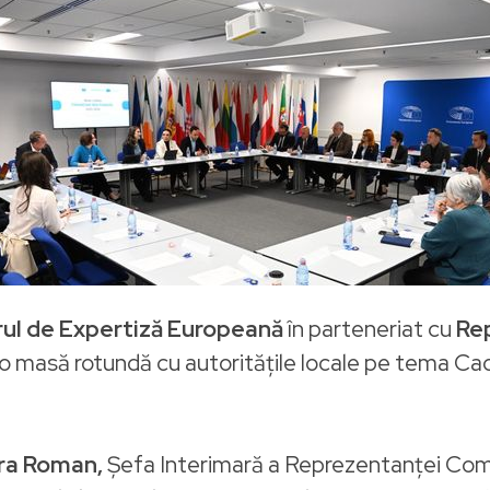
rul de Expertiză Europeană
în parteneriat cu
Rep
 o masă rotundă cu autoritățile locale pe tema Ca
ra Roman,
Șefa Interimară a Reprezentanței Comi