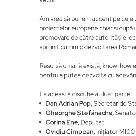
Am vrea să punem accent pe cele 2 
proiectelor europene chiar și după u
promovare de către autoritățile lo
sprijinit cu nimic dezvoltarea Român
Resursă umană există, know-how exis
pentru a putea dezvolta cu adevăr
La această discuție au luat parte:
Dan Adrian Pop,
Secretar de Stat
Gheorghe Ștefănache,
Senato
Corina Ene,
Deputat
Ovidiu Cîmpean,
Inițiator M10