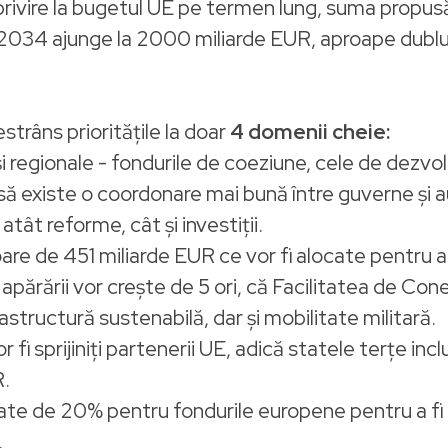
privire la bugetul UE pe termen lung, suma propus
2034 ajunge la 2000 miliarde EUR, aproape dublu 
strâns prioritățile la doar
4 domenii cheie:
i regionale - fondurile de coeziune, cele de dezvol
e să existe o coordonare mai bună între guverne și a
tât reforme, cât și investiții.
are de 451 miliarde EUR ce vor fi alocate pentru 
apărării vor crește de 5 ori, că Facilitatea de Con
structură sustenabilă, dar și mobilitate militară.
 fi sprijiniți partenerii UE, adică statele terțe in
R.
litate de 20% pentru fondurile europene pentru a fi 
.