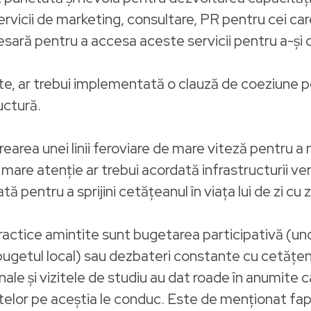
rvicii de marketing, consultare, PR pentru cei c
sară pentru a accesa aceste servicii pentru a-și 
te, ar trebui implementată o clauză de coeziune p
uctură.
rea unei linii feroviare de mare viteză pentru a ne
are atenție ar trebui acordată infrastructurii ve
 pentru a sprijini cetățeanul în viața lui de zi cu z
ctice amintite sunt bugetarea participativă (und
 bugetul local) sau dezbateri constante cu cetățenii
ale și vizitele de studiu au dat roade în anumite c
ectelor pe aceștia le conduc. Este de menționat fa