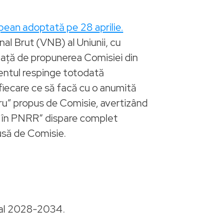
pean adoptată pe 28 aprilie.
nal Brut (VNB) al Uniunii, cu
ață de propunerea Comisiei din
lamentul respinge totodată
fiecare ce să facă cu o anumită
mbru” propus de Comisie, avertizând
ate în PNRR” dispare complet
usă de Comisie.
nual 2028-2034.