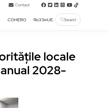
Contact
T
COHERO
Ro33inUE
ritățile locale
ianual 2028-