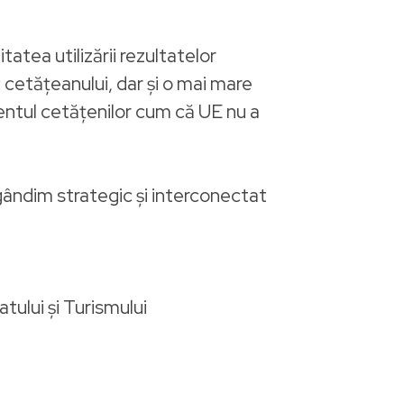
tea utilizării rezultatelor
c cetățeanului, dar și o mai mare
entul cetățenilor cum că UE nu a
gândim strategic și interconectat
tului și Turismului