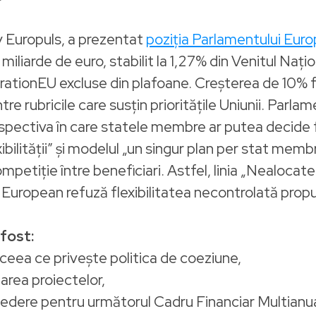
 Europuls, a prezentat
poziția Parlamentului Euro
iliarde de euro, stabilit la 1,27% din Venitul Națio
ationEU excluse din plafoane. Creșterea de 10% f
între rubricile care susțin prioritățile Uniunii. Par
erspectiva în care statele membre ar putea decide 
xibilității” și modelul „un singur plan per stat me
competiție între beneficiari. Astfel, linia „Nealoc
l European refuză flexibilitatea necontrolată prop
 fost:
ceea ce privește politica de coeziune,
area proiectelor,
 în vedere pentru următorul Cadru Financiar Multia