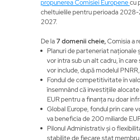
propunerea Comisiei Europene
cu 
cheltuielile pentru perioada 2028-
2027.
De la
7 domenii cheie,
Comisia a re
Planuri de parteneriat naționale ș
vor intra sub un alt cadru, în car
vor include, după modelul PNRR, a
Fondul de competitivitate în valo
însemnând că investițiile alocate 
EUR pentru a finanța nu doar infra
Global Europe, fondul prin care vor
va beneficia de 200 miliarde EU
Pilonul Administrativ și o flexibi
stabilite de fiecare stat membru