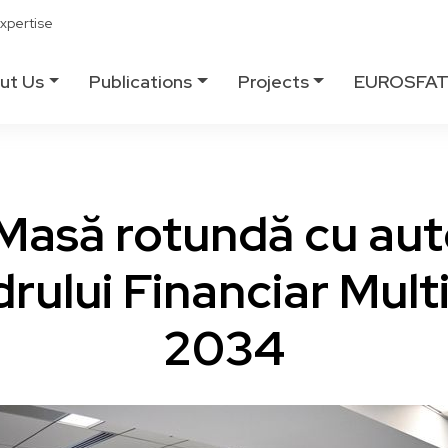
xpertise
ut Us
Publications
Projects
EUROSFA
Masă rotundă cu auto
rului Financiar Mult
2034