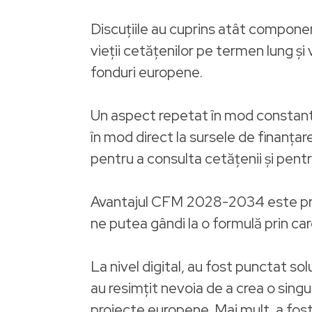
Discuțiile au cuprins atât compone
vieții cetățenilor pe termen lung și 
fonduri europene.
Un aspect repetat în mod constant a
în mod direct la sursele de finanțar
pentru a consulta cetățenii și pen
Avantajul CFM 2028-2034 este predic
ne putea gândi la o formulă prin car
La nivel digital, au fost punctat sol
au resimțit nevoia de a crea o sing
proiecte europene. Mai mult, a fost