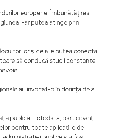
ndurilor europene. Îmbunătățirea
regiunea l-ar putea atinge prin
ocuitorilor și de a le putea conecta
 datoare să conducă studii constante
nevoie.
ionale au invocat-o în dorința de a
ația publică. Totodată, participanții
lor pentru toate aplicațiile de
administrației publice și a fost