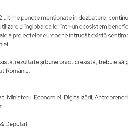
ultime puncte menționate în dezbatere: continuita
tilizare și înglobarea lor într-un ecosistem benefi
cale a proiectelor europene întrucât există sentim
iei.
tă, rezultate și bune practici există, trebuie să 
at România.
, Ministerul Economiei, Digitalizării, Antreprenoria
r
0 & Deputat