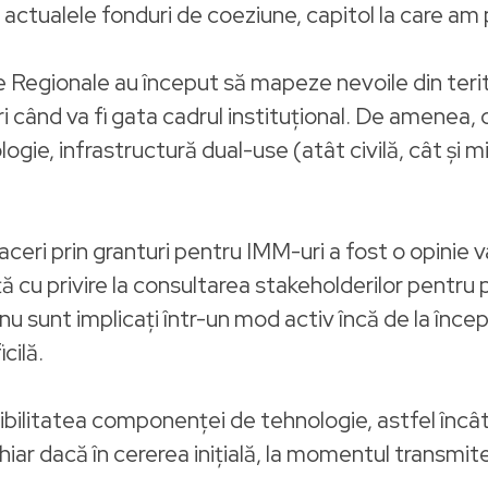
 actualele fonduri de coeziune, capitol la care am 
egionale au început să mapeze nevoile din teritori
ri când va fi gata cadrul instituțional. De amenea,
ogie, infrastructură dual-use (atât civilă, cât și m
faceri prin granturi pentru IMM-uri a fost o opinie 
ă cu privire la consultarea stakeholderilor pentru 
 sunt implicați într-un mod activ încă de la înc
cilă.
bilitatea componenței de tehnologie, astfel încât
hiar dacă în cererea inițială, la momentul transmite