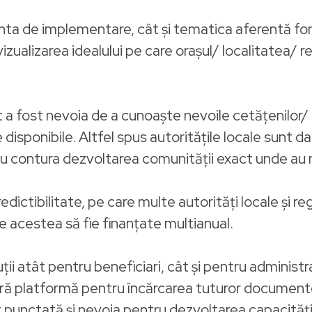
nta de implementare, cât și tematica aferentă fo
vizualizarea idealului pe care orașul/ localitatea/ 
 fost nevoia de a cunoaște nevoile cetățenilor/ l
e disponibile. Altfel spus autoritățile locale sunt
tru contura dezvoltarea comunității exact unde au 
tibilitate, pe care multe autorități locale și reg
e acestea să fie finanțate multianual.
uții atât pentru beneficiari, cât și pentru administr
ură platformă pentru încărcarea tuturor documente
 punctată și nevoia pentru dezvoltarea capacității 