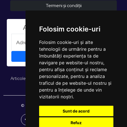
Termeni și condiții
Aboneaza-te la Newsletter
Folosim cookie-uri
Folosim cookie-uri și alte
tehnologii de urmărire pentru a
îmbunătăți experiența ta de
navigare pe website-ul nostru,
pentru afișa conținut și reclame
personalizate, pentru a analiza
Articole și opinii
Studii și rapoarte
EUROPULS Rezultate
traficul de pe website-ul nostru și
pentru a înțelege de unde vin
vizitatorii noștri.
© 2026 EUROPULS. Toate drepturile rezervate.
Sunt de acord
Refuz