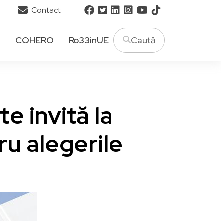
Contact
T
COHERO
Ro33inUE
 invită la
u alegerile