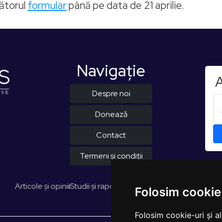
mătorul
formular
până pe data de 21 aprilie.
Navigaţie
A
Despre noi
Donează
Contact
Termeni și condiții
Articole și opinii
Studii și rapoarte
EUROPULS Rezultate
Folosim cookie
Folosim cookie-uri și a