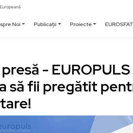
ă Europeană
spre Noi
Publicații
Proiecte
EUROSFA
presă - EUROPULS te
ă fii pregătit pentr
tare!