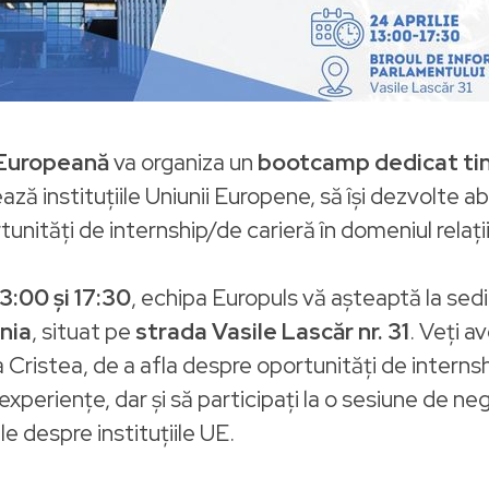
 Europeană
va organiza un
bootcamp dedicat tin
ză instituțiile Uniunii Europene, să își dezvolte ab
nități de internship/de carieră în domeniul relații
13:00 și 17:30
, echipa Europuls vă așteaptă la sed
nia
, situat pe
strada Vasile Lascăr nr. 31
. Veți 
Cristea, de a afla despre oportunități de internshi
experiențe, dar și să participați la o sesiune de n
 despre instituțiile UE.