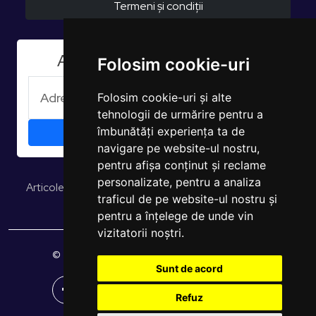
Termeni și condiții
Aboneaza-te la Newsletter
Folosim cookie-uri
Folosim cookie-uri și alte
tehnologii de urmărire pentru a
îmbunătăți experiența ta de
navigare pe website-ul nostru,
pentru afișa conținut și reclame
personalizate, pentru a analiza
Articole și opinii
Studii și rapoarte
EUROPULS Rezultate
traficul de pe website-ul nostru și
pentru a înțelege de unde vin
vizitatorii noștri.
© 2026 EUROPULS. Toate drepturile rezervate.
Sunt de acord
Refuz