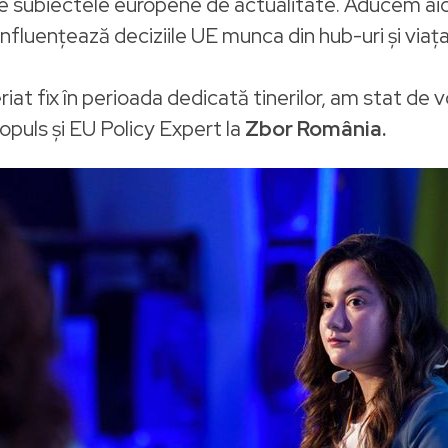
re subiectele europene de actualitate. Aducem aic
fluențează deciziile UE munca din hub-uri și viața 
iat fix în perioada dedicată tinerilor, am stat de 
puls și EU Policy Expert la
Zbor România.