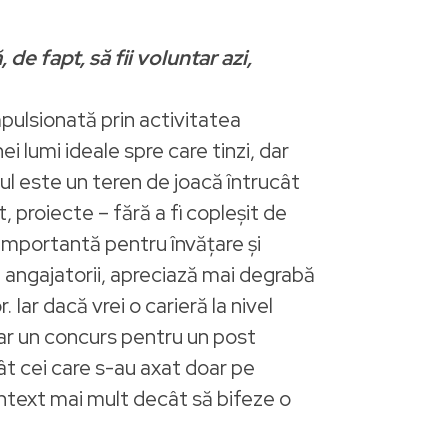
 fapt, să fii voluntar azi,
mpulsionată prin activitatea
ei lumi ideale spre care tinzi, dar
ul este un teren de joacă întrucât
proiecte – fără a fi copleșit de
importantă pentru învățare și
și angajatorii, apreciază mai degrabă
 Iar dacă vrei o carieră la nivel
iar un concurs pentru un post
cât cei care s-au axat doar pe
ntext mai mult decât să bifeze o