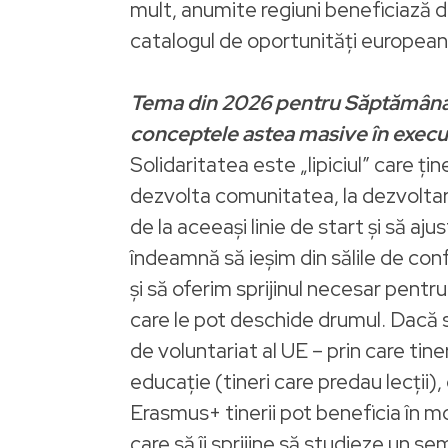
mult, anumite regiuni beneficiază 
catalogul de oportunități european
Tema din 2026 pentru Săptămâna E
conceptele astea masive în execuț
Solidaritatea este „lipiciul” care ți
dezvolta comunitatea, la dezvoltar
de la aceeași linie de start și să 
îndeamnă să ieșim din sălile de con
și să oferim sprijinul necesar pent
care le pot deschide drumul. Dacă 
de voluntariat al UE – prin care tine
educație (tineri care predau lecții
Erasmus+ tinerii pot beneficia în mo
care să îi sprijine să studieze un se