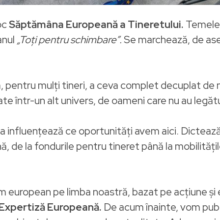
oc
Săptămâna Europeană a Tineretului.
Temele 
anul
„Toți pentru schimbare”.
Se marchează, de ase
ă, pentru mulți tineri, a ceva complet decuplat de n
uate într-un alt univers, de oameni care nu au legătu
alea influențează ce oportunități avem aici. Dictea
ă, de la fondurile pentru tineret până la mobilităț
 european pe limba noastră, bazat pe acțiune și 
 Expertiză Europeană.
De acum înainte, vom pub