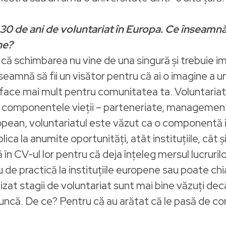
de ani de voluntariat în Europa. Ce înseamnă, de
ne?
a că schimbarea nu vine de una singură și trebuie i
Înseamnă să fii un visător pentru că ai o imagine a un
 face mai mult pentru comunitatea ta. Voluntariat
 componentele vieții – parteneriate, management, 
ropean, voluntariatul este văzut ca o componentă 
ica la anumite oportunități, atât instituțiile, cât 
 CV-ul lor pentru că deja înțeleg mersul lucrurilor.
 de practică la instituțiile europene sau poate ch
alizat stagii de voluntariat sunt mai bine văzuți de
uncă. De ce? Pentru că au arătat că le pasă de co