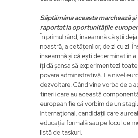
Săptămâna aceasta marchează și 30 
raportat la oportunitățile europe
În primul rând, înseamnă că știi dej
noastră, a cetățenilor, de zi cu zi. 
înseamnă și că ești determinat în a
îți dă șansa să experimentezi toate
povara administrativă. La nivel eu
dezvoltare. Când vine vorba de a apl
tinerii care au această componentă în
european fie că vorbim de un stagiu
internațional, candidații care au re
educația formală sau pe locul de m
listă de taskuri.