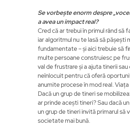
Se vorbește enorm despre „vocea t
a avea un impact real?
Cred că ar trebui în primul rând să f
iar algoritmul nu te lasă să pășești 
fundamentate – și aici trebuie să f
multe persoane construiesc pe frustr
val de frustrare și a ajuta tinerii s
neînlocuit pentru că oferă oportunit
anumite procese în mod real. Viața 
Dacă un grup de tineri se mobilizeaz
ar prinde acești tineri? Sau dacă un
un grup de tineri invită primarul să
societate mai bună.