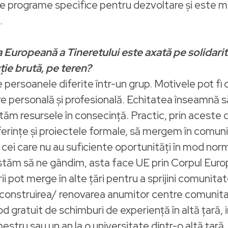
de programe specifice pentru dezvoltare și este m
.
uropeană a Tineretului este axată pe solidari
ie brută, pe teren?
ne persoanele diferite într-un grup. Motivele pot fi 
e personală și profesională. Echitatea înseamnă 
ajustăm resursele în consecință. Practic, prin ace
ferințe și proiectele formale, să mergem în comuni
ru cei care nu au suficiente oportunități în mod no
stăm să ne gândim, asta face UE prin Corpul Euro
rii pot merge în alte țări pentru a sprijini comunit
), construirea/ renovarea anumitor centre comunita
d gratuit de schimburi de experiență în altă țară, i
mestru sau un an la o universitate dintr-o altă țară.