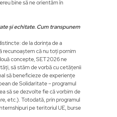
ereu bine să ne orientăm în
tate și echitate. Cum transpunem
distincte: de la dorința de a
să recunoaștem că nu toți pornim
ste două concepte, SET2026 ne
tăți, să stăm de vorbă cu cetățenii
rmal să beneficieze de experiențe
pean de Solidaritate – programul
atea să se dezvolte fie că vorbim de
re, etc.). Totodată, prin programul
nternshipuri pe teritoriul UE, burse