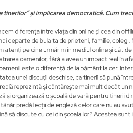
inerilor” și implicarea democratică. Cum trecem
acem diferența între viața din online și cea din offli
mai departe de bula ta de prieteni, familie, colegi.
im atenți pe cine urmărim în mediul online și cât 
area oamenilor, fără a avea un impact real în afară
au oamenii este o diferență de la pământ la cer. Int
atea unei discuții deschise, ca tinerii să pună într
reală reprezintă și cântărește mai mult decât un n
ă și organizează o școală de vară pentru tinerii din
 tânăr predă lecții de engleză celor care nu au av
 vină să discute cu cei din școala lor? Acestea sunt