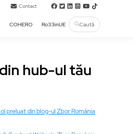
Contact
T
COHERO
Ro33inUE
din hub-ul tău
col preluat din blog-ul Zbor România