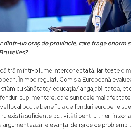
r dintr-un oraș de provincie, care trage enorm 
a Bruxelles?
l că trăim într-o lume interconectată, iar toate dim
european. În mod regulat, Comisia Europeană evalueaz
um stăm cu sănătate/ educația/ angajabilitatea, etc
 fonduri suplimentare, care sunt cele mai afectate 
nivel local poate beneficia de fonduri europene spe
u există suficiente activități pentru tineri în zon
argumentează relevanța ideii și de ce problema tr