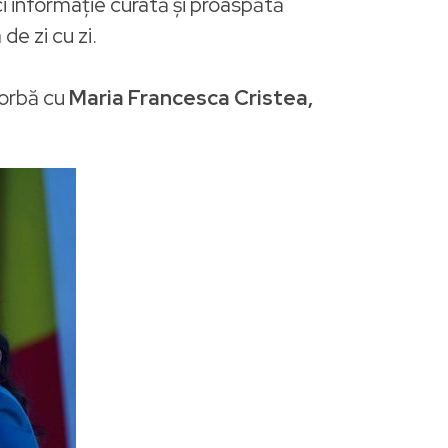
i informație curată și proaspătă
de zi cu zi.
vorbă cu
Maria Francesca Cristea,