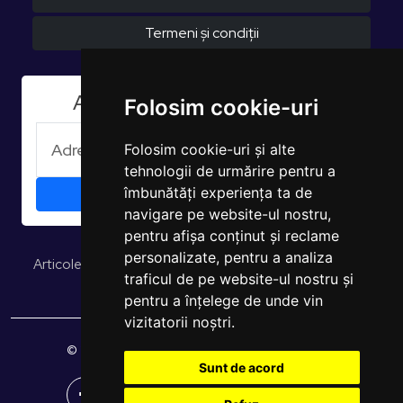
Termeni și condiții
Aboneaza-te la Newsletter
Folosim cookie-uri
Folosim cookie-uri și alte
tehnologii de urmărire pentru a
îmbunătăți experiența ta de
navigare pe website-ul nostru,
pentru afișa conținut și reclame
personalizate, pentru a analiza
Articole și opinii
Studii și rapoarte
EUROPULS Rezultate
traficul de pe website-ul nostru și
pentru a înțelege de unde vin
vizitatorii noștri.
© 2026 EUROPULS. Toate drepturile rezervate.
Sunt de acord