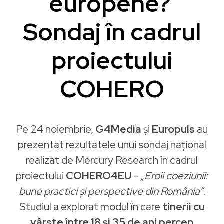
europene?
Sondaj în cadrul
proiectului
COHERO
Pe 24 noiembrie,
G4Media
și
Europuls
au
prezentat rezultatele unui sondaj național
realizat de Mercury Research în cadrul
proiectului
COHERO4EU
-
„Eroii coeziunii:
bune practici și perspective din România”.
Studiul a explorat modul în care
tinerii cu
vârste între 18 și 35 de ani percep